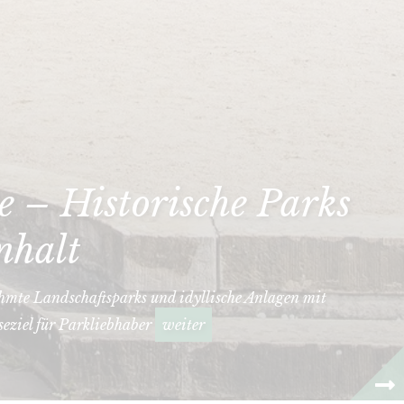
 – Historische Parks
nhalt
hmte Landschaftsparks und idyllische Anlagen mit
seziel für Parkliebhaber
weiter