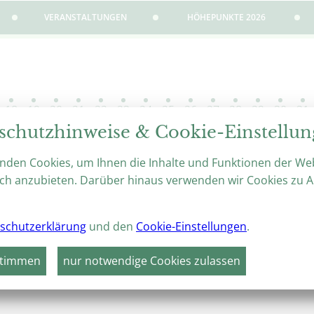
VERANSTALTUNGEN
HÖHEPUNKTE 2026
18
19
20
21
22
23
24
25
26
27
28
29
30
31
Di
Mi
Do
Fr
Sa
So
Mo
Di
Mi
Do
Fr
Sa
So
Mo
schutzhinweise & Cookie-Einstellu
2026
GROSSE OUTDOOR-K
nden Cookies, um Ihnen die Inhalte und Funktionen der We
OSARIUM SANGERH
ch anzubieten. Darüber hinaus verwenden wir Cookies zu A
26.06.2026 – 09.08.2026
0
Europa-Rosarium Sangerh
schutzerklärung
und den
Cookie-Einstellungen
.
weiter
stimmen
nur notwendige Cookies zulassen