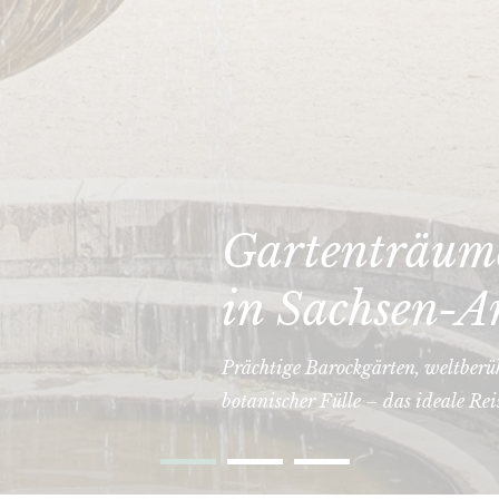
Gartenträume
in Sachsen-A
Prächtige Barockgärten, weltberü
botanischer Fülle – das ideale Rei