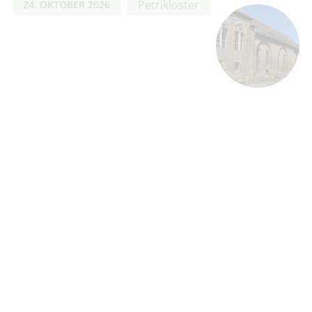
Petrikloster
24. OKTOBER 2026
IHR BESUCH IM TIEFEN KELLER
Tiefer Keller (Keller und
07. NOVEMBER
Kunsthaus)
2026
14.30 - 15.30
UHR
Hinweise: Gemäß dem
Bestimmungszweck des Bauwerkes
herschen zu jeder Jahreszeit
konstante Temperaturen um die 10
Grad Celsius und eine Luftfeuchtigkeit um die 90
Prozent. Bitte kleiden Sie sich …