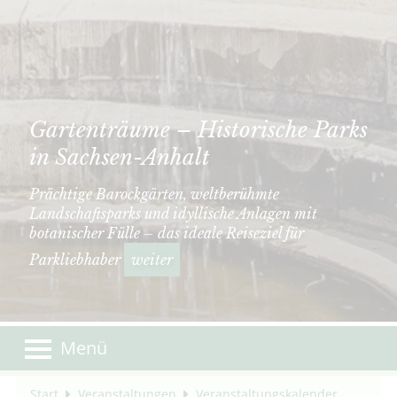
Gartenträume – Historische Parks
in Sachsen-Anhalt
Prächtige Barockgärten, weltberühmte
Landschaftsparks und idyllische Anlagen mit
botanischer Fülle – das ideale Reiseziel für
Parkliebhaber
weiter
Menü
Start
Veranstaltungen
Veranstaltungskalender