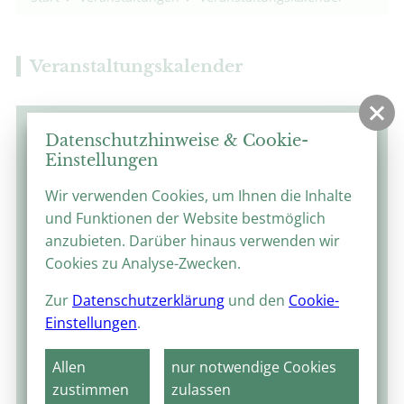
Veranstaltungskalender
August 2026
Datenschutzhinweise & Cookie-
Einstellungen
MO
DI
MI
DO
FR
SA
SO
1
2
Wir verwenden Cookies, um Ihnen die Inhalte
und Funktionen der Website bestmöglich
3
4
5
6
7
8
9
anzubieten. Darüber hinaus verwenden wir
Cookies zu Analyse-Zwecken.
10
11
12
13
14
15
16
Zur
Datenschutzerklärung
und den
Cookie-
17
18
19
20
21
22
23
Einstellungen
.
24
25
26
27
28
29
30
Allen
nur notwendige Cookies
31
zustimmen
zulassen