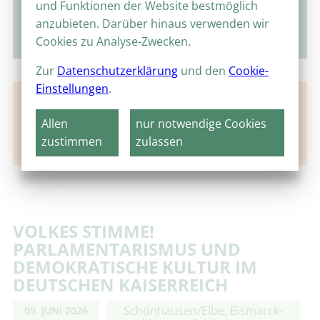
und Funktionen der Website bestmöglich
anzubieten. Darüber hinaus verwenden wir
suchen
Cookies zu Analyse-Zwecken.
Zur
Datenschutzerklärung
und den
Cookie-
Einstellungen
.
Keine Veranstaltungen für diesen Ort gefunden.
Allen
nur notwendige Cookies
Hier finden Sie aktuelle Highlights aus anderen
zustimmen
zulassen
Orten.
VOLKES STIMME!
PARLAMENTARISMUS UND
DEMOKRATISCHE KULTUR IM
DEUTSCHEN KAISERREICH
Schönhausen/Elbe, Bismarck-
09. JUNI 2026