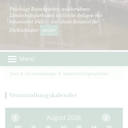
Prächtige Barockgärten, weltberühmte
Landschaftsparks und idyllische Anlagen mit
botanischer Fülle – das ideale Reiseziel für
Parkliebhaber
weiter
Menü
Start
Veranstaltungen
Veranstaltungskalender
Veranstaltungskalender
August 2026
MO
DI
MI
DO
FR
SA
SO