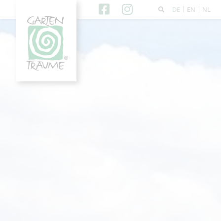
DE
EN
NL