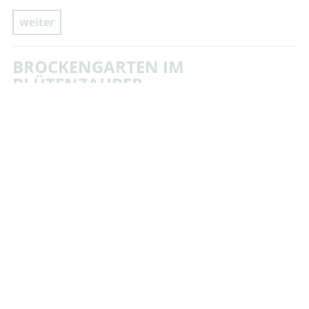
weiter
BROCKENGARTEN IM
BLÜTENZAUBER
Wernigerode OT Schierke
13. AUGUST 2026
11.30 - 12.15 UHR
Besuchen Sie Deutschlands ältesten
Hochgebirgsgarten mit rund 1.500 Arten aus allen
Hochgebirgen der Erde. An Wochenenden und
Feiertagen ist der Besuch des Brockengartens nur in
Kombination mit der …
weiter
OPEN STAGE 2026
13. AUGUST 2026