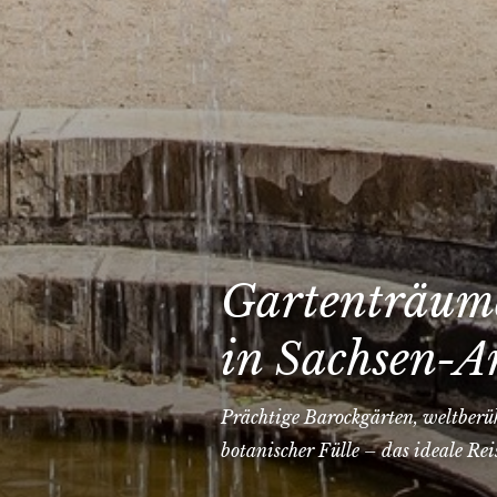
Gartenträume
in Sachsen-A
Prächtige Barockgärten, weltberü
botanischer Fülle – das ideale Rei