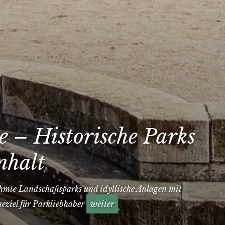
 – Historische Parks
nhalt
hmte Landschaftsparks und idyllische Anlagen mit
seziel für Parkliebhaber
weiter