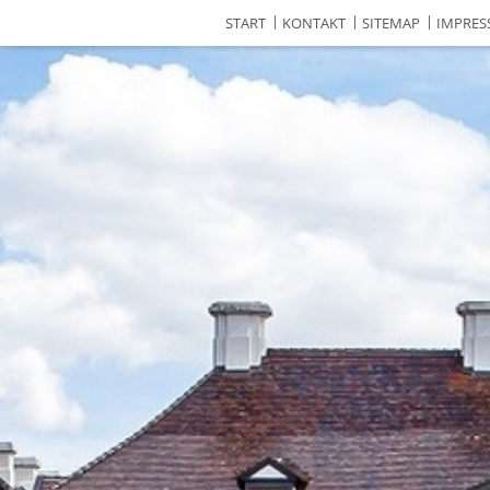
START
KONTAKT
SITEMAP
IMPRE
schutzhinweise & Cookie-Einstellu
nden Cookies, um Ihnen die Inhalte und Funktionen der We
ch anzubieten. Darüber hinaus verwenden wir Cookies zu A
schutzerklärung
und den
Cookie-Einstellungen
.
stimmen
nur notwendige Cookies zulassen