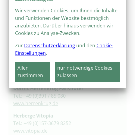
Wir verwenden Cookies, um Ihnen die Inhalte
und Funktionen der Website bestmöglich
anzubieten. Darüber hinaus verwenden wir
Cookies zu Analyse-Zwecken.
Zur
Datenschutzerklärung
und den
Cookie-
Einstellungen
.
Allen
nur notwendige Cookies
zustimmen
zulassen
9. Herrenkrugpark Magdeburg
Dorint Herrenkrug Parkhotel
Tel.: +49 (0)391 / 85 080
www.herrenkrug.de
Herberge Vitopia
Tel.: +49 (
0)157-3679 8252
www.vitopia.de