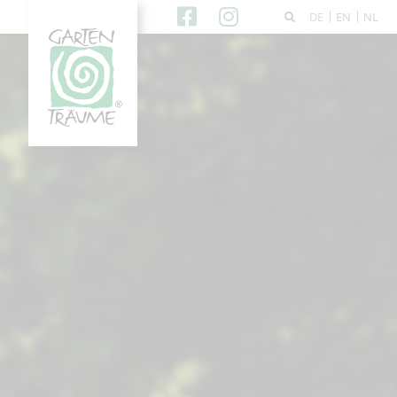
DE
EN
NL