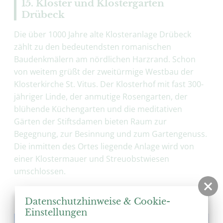
15. Kloster und Klostergärten
Drübeck
Die über 1000 Jahre alte Klosteranlage Drübeck
zählt zu den bedeutendsten romanischen
Baudenkmälern am nördlichen Harzrand. Schon
von weitem grüßt der zweitürmige Westbau der
Klosterkirche St. Vitus. Der Klosterhof mit fast 300-
jähriger Linde, der anmutige Rosengarten, der
blühende Küchengarten und die meditativen
Gärten der Stiftsdamen bieten Raum zur
Begegnung, zur Besinnung und zum Gartengenuss.
Die inmitten des Ortes liegende Anlage wird von
einer Klostermauer und Streuobstwiesen
umschlossen.
mehr erfahren
Datenschutzhinweise & Cookie-
Einstellungen