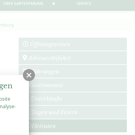
ÜBER GARTENTRÄUME
SERVICE
aumburg
Öffnungszeiten
Adresse/Anfahrt
Führungen
ie
Gastronomie
ngen
Unterkünfte
bsite
nalyse-
n
Tagen und Feiern
Heiraten