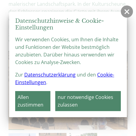
malerischer Landschaftspark. In der Kulturscheune
des Schlosses spazieren die Gäste mit ihren Augen
durch einen der bedeutendsten Renaissancegärten
Datenschutzhinweise & Cookie-
Deutschlands. Das dreidimensionale Filmerlebnis
Einstellungen
zeigt den prachtvollen Lustgarten Hessen.
Wir verwenden Cookies, um Ihnen die Inhalte
Weitere Infos folgen.
und Funktionen der Website bestmöglich
anzubieten. Darüber hinaus verwenden wir
Cookies zu Analyse-Zwecken.
Zur
Datenschutzerklärung
und den
Cookie-
Einstellungen
.
Allen
nur notwendige Cookies
zustimmen
zulassen