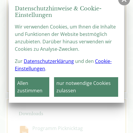
Programm mit Musik, Kultur und
Parkführungen geboten.
Datenschutzhinweise & Cookie-
Einstellungen
Verlosung von EDEKA-Picknickkörben
Wir verwenden Cookies, um Ihnen die Inhalte
Glücklich konnte sich schätzen, wer einen
und Funktionen der Website bestmöglich
der 50 mit Leckereien gefüllten
anzubieten. Darüber hinaus verwenden wir
Picknickkörbe gewann, die EDEKA
Cookies zu Analyse-Zwecken.
anlässlich des Picknicktags am 2. und 9.
Juli über eine Radioaktion verloste.
Zur
Datenschutzerklärung
und den
Cookie-
Einstellungen
.
Fotorückblick Gartenträume-Picknicktag 2023
Allen
nur notwendige Cookies
zustimmen
zulassen
Downloads
Programm Picknicktag