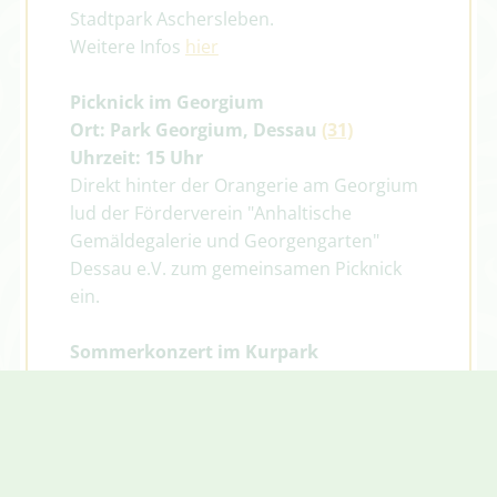
Stadtpark Aschersleben.
Weitere Infos
hier
Picknick im Georgium
Ort: Park Georgium, Dessau
(31)
Uhrzeit: 15 Uhr
Direkt hinter der Orangerie am Georgium
lud der Förderverein "Anhaltische
Gemäldegalerie und Georgengarten"
Dessau e.V. zum gemeinsamen Picknick
ein.
Sommerkonzert im Kurpark
Ort: Kurpark Bad Schmiedeberg
(37)
Uhrzeit: 15-17 Uhr
Die Schalmeienkapelle Großwig sorgte
während des Picknicks im Kurhausgarten
für musikalische Unterhaltung.