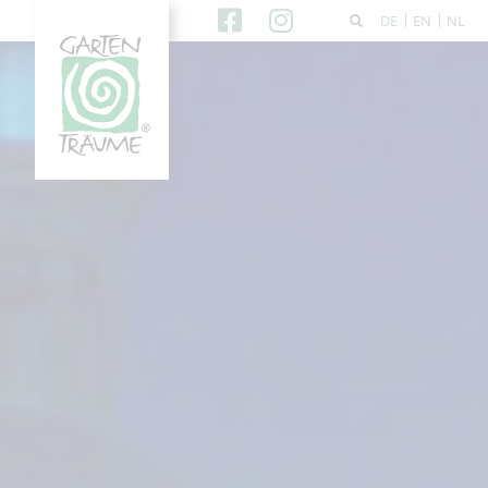
DE
EN
NL