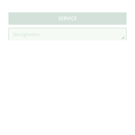
SERVICE
Neuigkeiten
Newsarchiv
Newsletter
Infomaterial/Download
Gartenträume verschenken
Zum Ausmalen
Webvideos
Für Presse