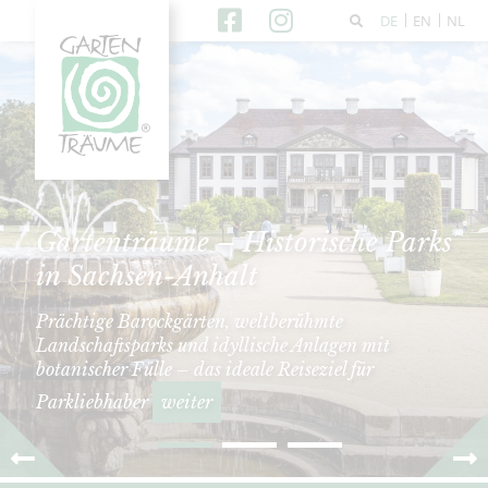
DE
EN
NL
Gartenträume – Historische Parks
in Sachsen-Anhalt
Prächtige Barockgärten, weltberühmte
Landschaftsparks und idyllische Anlagen mit
botanischer Fülle – das ideale Reiseziel für
Parkliebhaber
weiter