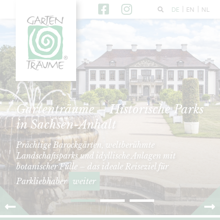
DE
EN
NL
Gartenträume – Historische Parks
in Sachsen-Anhalt
Prächtige Barockgärten, weltberühmte
Landschaftsparks und idyllische Anlagen mit
botanischer Fülle – das ideale Reiseziel für
Parkliebhaber
weiter