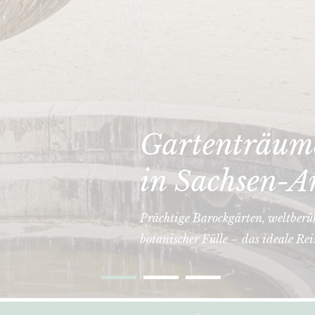
Gartenträume
in Sachsen-A
Prächtige Barockgärten, weltberü
botanischer Fülle – das ideale Rei