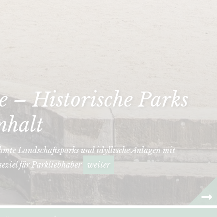
 – Historische Parks
nhalt
hmte Landschaftsparks und idyllische Anlagen mit
seziel für Parkliebhaber
weiter