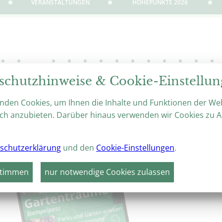
VERANSTALTUNGEN
HÖHEPUNKTE 2026
30
31
01
02
03
04
05
06
07
08
09
10
11
SEP
So
Mo
Di
Mi
Do
Fr
Sa
So
Mo
Di
Mi
Do
Fr
schutzhinweise & Cookie-Einstellu
R, GÄRTEN & MUSIK
KLINGENDES MUSEU
nden Cookies, um Ihnen die Inhalte und Funktionen der We
lstein
19. August 2026
15:30 – 
ch anzubieten. Darüber hinaus verwenden wir Cookies zu A
weiter
schutzerklärung
und den
Cookie-Einstellungen
.
stimmen
nur notwendige Cookies zulassen