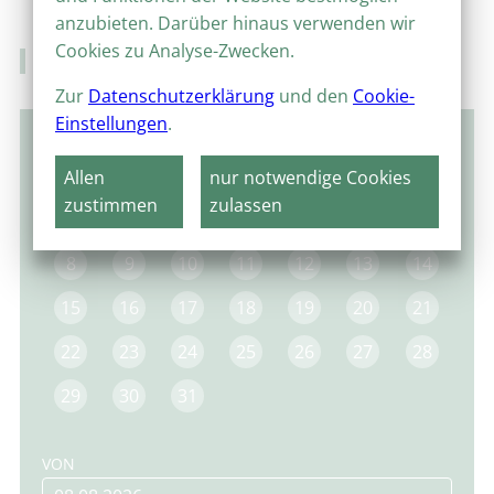
anzubieten. Darüber hinaus verwenden wir
Cookies zu Analyse-Zwecken.
Veranstaltungskalender
Zur
Datenschutzerklärung
und den
Cookie-
Einstellungen
.
August 2022
Allen
nur notwendige Cookies
MO
DI
MI
DO
FR
SA
SO
zustimmen
zulassen
1
2
3
4
5
6
7
8
9
10
11
12
13
14
15
16
17
18
19
20
21
22
23
24
25
26
27
28
29
30
31
VON