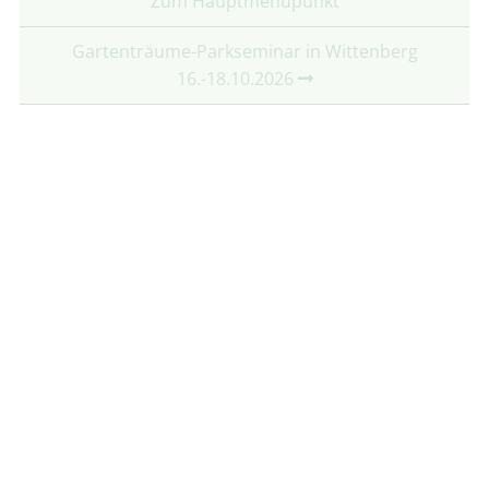
Zum Hauptmenüpunkt
Gartenträume-Parkseminar in Wittenberg
16.-18.10.2026
Partner:
Mit freundlicher Unterstützung von:
Folgt uns auf