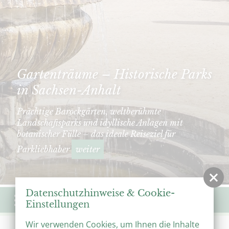
Gartenträume – Historische Parks
in Sachsen-Anhalt
Prächtige Barockgärten, weltberühmte
Landschaftsparks und idyllische Anlagen mit
botanischer Fülle – das ideale Reiseziel für
Parkliebhaber
weiter
Datenschutzhinweise & Cookie-
Menü
Einstellungen
Wir verwenden Cookies, um Ihnen die Inhalte
Start
Veranstaltungen
Veranstaltungskalender