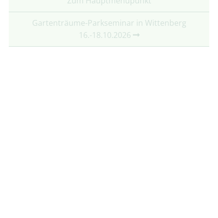
Zum Hauptmenüpunkt
Gartenträume-Parkseminar in Wittenberg
16.-18.10.2026
Partner:
Mit freundlicher Unterstützung von:
Folgt uns auf