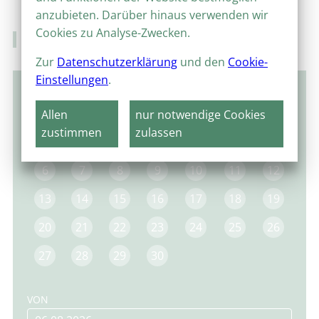
anzubieten. Darüber hinaus verwenden wir
Cookies zu Analyse-Zwecken.
Veranstaltungskalender
Zur
Datenschutzerklärung
und den
Cookie-
Einstellungen
.
November 2023
Allen
nur notwendige Cookies
MO
DI
MI
DO
FR
SA
SO
zustimmen
zulassen
1
2
3
4
5
6
7
8
9
10
11
12
13
14
15
16
17
18
19
20
21
22
23
24
25
26
27
28
29
30
VON