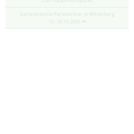
Zum Hauptmenüpunkt
Gartenträume-Parkseminar in Wittenberg
16.-18.10.2026
Partner:
Mit freundlicher Unterstützung von:
Folgt uns auf