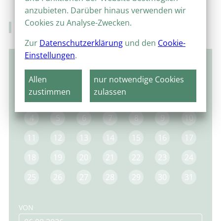
anzubieten. Darüber hinaus verwenden wir
Cookies zu Analyse-Zwecken.
Veranstaltungskalender
Zur
Datenschutzerklärung
und den
Cookie-
Einstellungen
.
März 2024
Allen
nur notwendige Cookies
MO
DI
MI
DO
FR
SA
SO
zustimmen
zulassen
1
2
3
4
5
6
7
8
9
10
11
12
13
14
15
16
17
18
19
20
21
22
23
24
25
26
27
28
29
30
31
VON