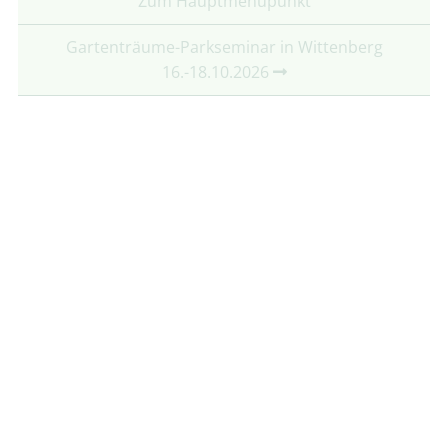
Zum Hauptmenüpunkt
Gartenträume-Parkseminar in Wittenberg
16.-18.10.2026
Partner:
Mit freundlicher Unterstützung von:
Folgt uns auf