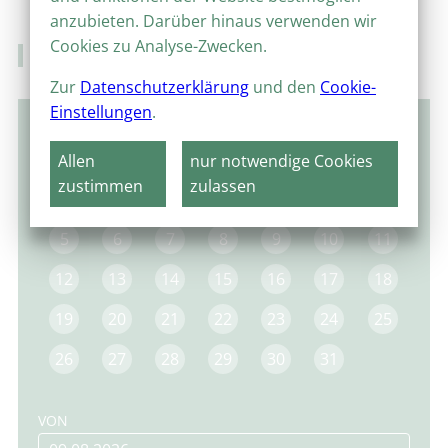
anzubieten. Darüber hinaus verwenden wir
Cookies zu Analyse-Zwecken.
Veranstaltungskalender
Zur
Datenschutzerklärung
und den
Cookie-
Einstellungen
.
August 2024
Allen
nur notwendige Cookies
MO
DI
MI
DO
FR
SA
SO
zustimmen
zulassen
1
2
3
4
5
6
7
8
9
10
11
12
13
14
15
16
17
18
19
20
21
22
23
24
25
26
27
28
29
30
31
VON