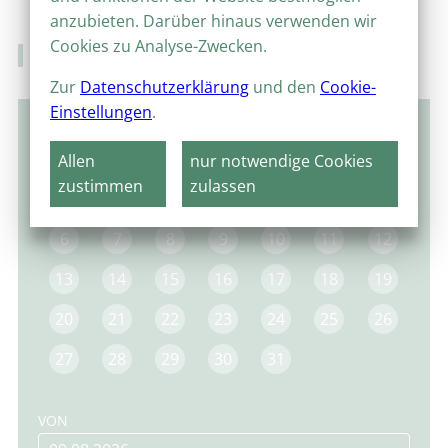
anzubieten. Darüber hinaus verwenden wir
Cookies zu Analyse-Zwecken.
Veranstaltungskalender
Zur
Datenschutzerklärung
und den
Cookie-
Einstellungen
.
Januar 2025
Allen
nur notwendige Cookies
MO
DI
MI
DO
FR
SA
SO
zustimmen
zulassen
1
2
3
4
5
6
7
8
9
10
11
12
13
14
15
16
17
18
19
20
21
22
23
24
25
26
27
28
29
30
31
VON