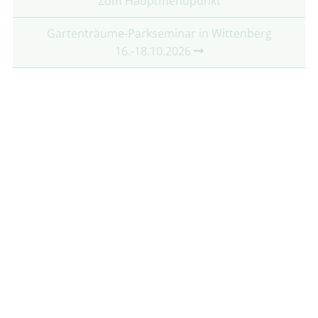
Zum Hauptmenüpunkt
Gartenträume-Parkseminar in Wittenberg
16.-18.10.2026
Partner:
Mit freundlicher Unterstützung von:
Folgt uns auf