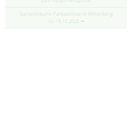
Zum Hauptmenüpunkt
Gartenträume-Parkseminar in Wittenberg
16.-18.10.2026
Partner:
Mit freundlicher Unterstützung von:
Folgt uns auf