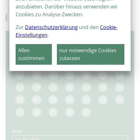
anzubieten. Darüber hinaus verwenden wir
Cookies zu Analyse-Zwecken.
Veranstaltungskalender
Zur
Datenschutzerklärung
und den
Cookie-
Einstellungen
.
Januar 2025
Allen
nur notwendige Cookies
MO
DI
MI
DO
FR
SA
SO
zustimmen
zulassen
1
2
3
4
5
6
7
8
9
10
11
12
13
14
15
16
17
18
19
20
21
22
23
24
25
26
27
28
29
30
31
VON