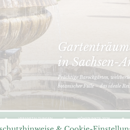
Gartenträume
in Sachsen-A
Prächtige Barockgärten, weltberü
botanischer Fülle – das ideale Rei
VERANSTALTUNGEN
HÖHEPUNKTE 2026
schutzhinweise & Cookie-Einstellu