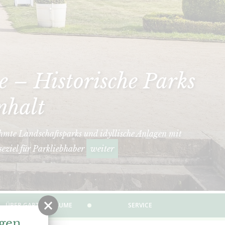
 – Historische Parks
nhalt
hmte Landschaftsparks und idyllische Anlagen mit
seziel für Parkliebhaber
weiter
ÜBER GARTENTRÄUME
SERVICE
ngen