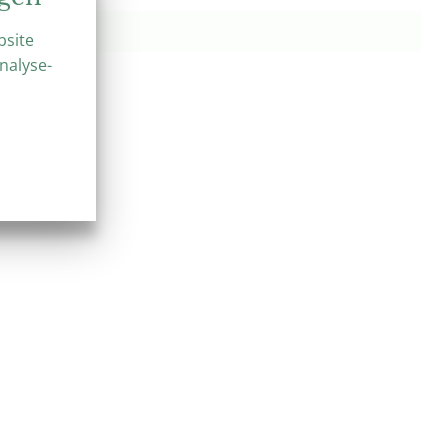
bsite
nalyse-