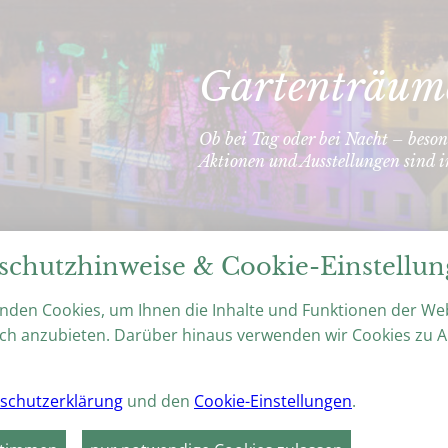
Gartenträum
Ob bei Tag oder bei Nacht – beson
Aktionen und Ausstellungen sind 
schutzhinweise & Cookie-Einstellu
VERANSTALTUNGEN
HÖHEPUNKTE 2026
nden Cookies, um Ihnen die Inhalte und Funktionen der We
ch anzubieten. Darüber hinaus verwenden wir Cookies zu A
deburg
schutzerklärung
und den
Cookie-Einstellungen
.
anstaltungsort:
Elbauenpark Magdeburg |
Veranstalter:
K