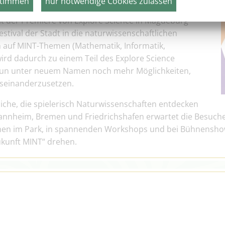
stimmen
nur notwendige Cookies zulassen
den 27. September 2025 lädt Explore Science
it der Premiere von Explore Science in Magdeburg
tival der Stadt in die naturwissenschaftlichen
ich auf MINT-Themen (Mathematik, Informatik,
ird dadurch zu einem Teil des Explore Science
 nun unter neuem Namen noch mehr Möglichkeiten,
useinanderzusetzen.
liche, die spielerisch Naturwissenschaften entdecken
nnheim, Bremen und Friedrichshafen erwartet die Besuch
nen im Park, in spannenden Workshops und bei Bühnensho
ukunft MINT“ drehen.