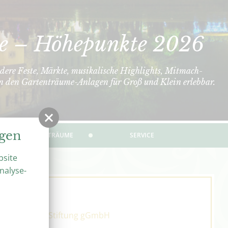
e – Höhepunkte 2026
dere Feste, Märkte, musikalische Highlights, Mitmach-
in den Gartenträume-Anlagen für Groß und Klein erlebbar.
ngen
ÜBER GARTENTRÄUME
SERVICE
bsite
nalyse-
laus Tschira Stiftung gGmbH