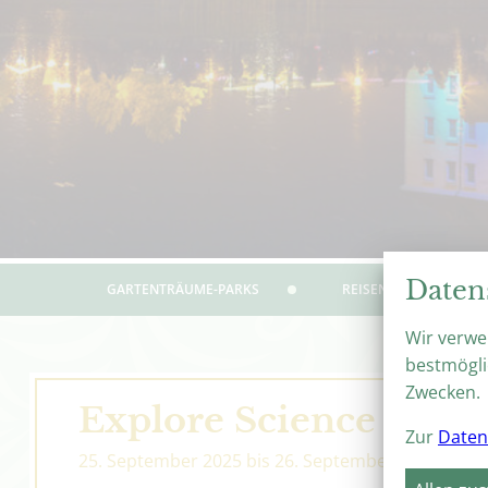
Daten
GARTENTRÄUME-PARKS
REISEN & ERLEBEN
Wir verwe
bestmögli
Zwecken.
Explore Science Mag
Zur
Daten
25. September 2025
bis
26. September 2025
|
Ver