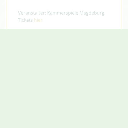
Veranstalter: Kammerspiele Magdeburg,
Tickets
hier
Einlass 19 Uhr, Beginn 20 Uhr, Dauer ca.
90 min
zurück
Partner: