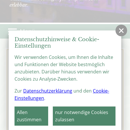
erlebbar.
Menü
Datenschutzhinweise & Cookie-
Einstellungen
Wir verwenden Cookies, um Ihnen die Inhalte
Theater-Open-Air
und Funktionen der Website bestmöglich
"Kloster.Berge.Garten"
30. Mai 2025
bis
06. Juni 2025
|
anzubieten. Darüber hinaus verwenden wir
Veranstaltungsort:
Klosterbergegarten
Cookies zu Analyse-Zwecken.
Magdeburg |
Veranstalter:
Kammerspiele
Zur
Datenschutzerklärung
und den
Cookie-
Magdeburg unter Mitwirkung der
Einstellungen
.
THEATERBALLETTSCHULE MAGDEBURG
Allen
nur notwendige Cookies
zustimmen
zulassen