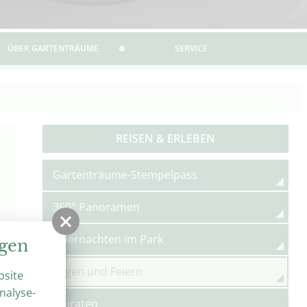
ÜBER GARTENTRÄUME
SERVICE
REISEN & ERLEBEN
Gartenträume-Stempelpass
360° Panoramen
Übernachten im Park
ngen
Tagen und Feiern
bsite
nalyse-
Heiraten