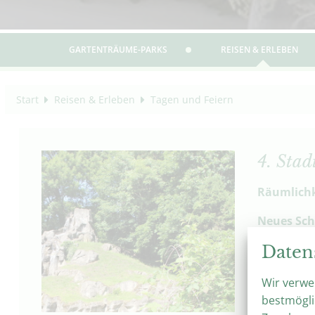
GARTENTRÄUME-PARKS
REISEN & ERLEBEN
Start
Reisen & Erleben
Tagen und Feiern
4. Sta
Räumlich
Neues Sch
Festsaal
Daten
Personenka
Kaminzim
Wir verwe
Personenka
bestmögli
Bürgercaf