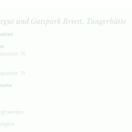
ergut und Gutspark Briest, Tangerhütte
keiten
us
pazität: 70
apazität: 70
Räume
rgt werden
öglich