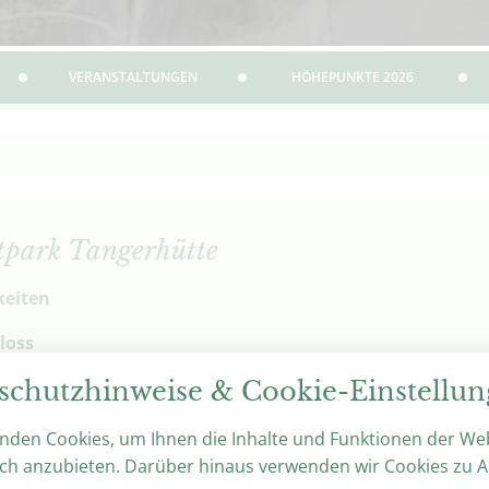
VERANSTALTUNGEN
HÖHEPUNKTE 2026
dtpark Tangerhütte
keiten
loss
schutzhinweise & Cookie-Einstellu
pazität: 100, Größe: 105 m²
mer
nden Cookies, um Ihnen die Inhalte und Funktionen der We
pazität: 40, Größe: 50 m²
ch anzubieten. Darüber hinaus verwenden wir Cookies zu A
é