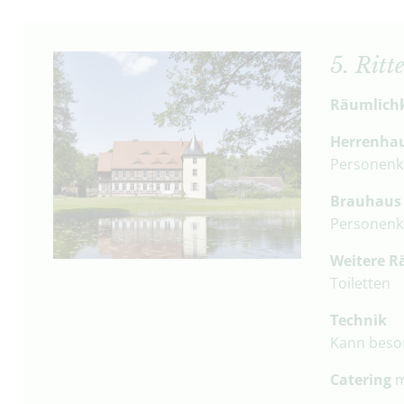
5. Ritt
Räumlich
Herrenha
Personenka
Brauhaus
Personenk
Weitere 
Toiletten
Technik
Kann beso
Catering
m