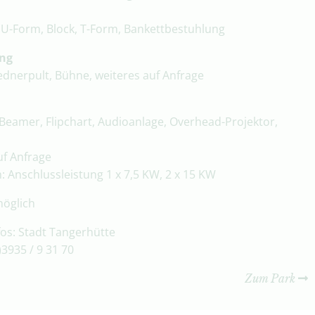
,
, U-Form, Block, T-Form, Bankettbestuhlung
ung
dnerpult, Bühne, weiteres auf Anfrage
Beamer, Flipchart, Audioanlage, Overhead-Projektor,
uf Anfrage
: Anschlussleistung 1 x 7,5 KW, 2 x 15 KW
öglich
fos: Stadt Tangerhütte
0)3935 / 9 31 70
Zum Park