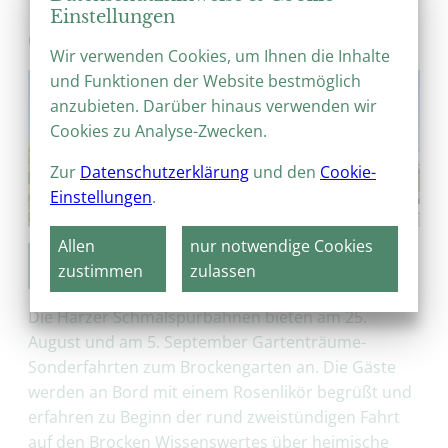
Einstellungen
03.08.2021
Wir verwenden Cookies, um Ihnen die Inhalte
und Funktionen der Website bestmöglich
anzubieten. Darüber hinaus verwenden wir
Cookies zu Analyse-Zwecken.
Zur
Datenschutzerklärung
und den
Cookie-
Einstellungen
.
Allen
nur notwendige Cookies
Gartenträume-Sonderfahrten zum
zustimmen
zulassen
Brocken
Die Harzer Schmalspurbahnen bieten am 25.
August und am 5. September Gartenträume-
Sonderfahrten zum Brockengarten an. Die Gäste
werden an Bord mit einem Rosenlikör begrüßt und
erfahren zu Beginn der rund zweistündigen Fahrt
auf den Brocken Wissenswertes über heimische