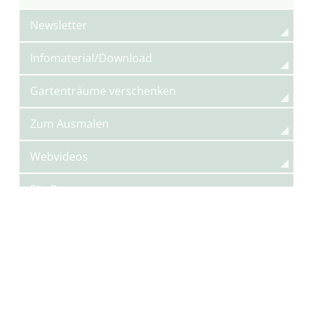
Newsletter
Infomaterial/Download
Gartenträume verschenken
Zum Ausmalen
Webvideos
Für Presse
Für Reiseveranstalter
Klimaanpassung vor Ort
Kompetenznetzwerk Garten