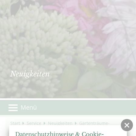
Neuigkeiten
Menü
Start
Service
Neuigkeiten
Gartenträume-
Sonderfahrten zum Brocken
Datenschutzhinweise & Cookie-