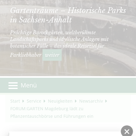
Gartenträume – Historische Parks
in Sachsen-Anhalt
Prächtige Barockgärten, weltberühmte
Landschaftsparks und idyllische Anlagen mit
botanischer Fülle – das ideale Reiseziel für
Parkliebhaber
weiter
Menü
Start
Service
Neuigkeiten
Newsarchiv
FORUM:GARTEN Magdeburg lädt zu
Pflanzentauschbörse und Führungen ein
01.07.2014