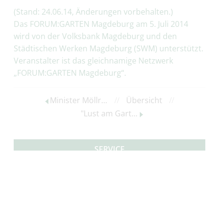
(Stand: 24.06.14, Änderungen vorbehalten.)
Das FORUM:GARTEN Magdeburg am 5. Juli 2014
wird von der Volksbank Magdeburg und den
Städtischen Werken Magdeburg (SWM) unterstützt.
Veranstalter ist das gleichnamige Netzwerk
„FORUM:GARTEN Magdeburg“.
Minister Möllring enthült erste der 43 neuen Gartenträume-Infotafeln
//
Übersicht
//
"Lust am Garten – Tag der Parks & Gärten" in Sachsen-Anhalt
SERVICE
Neuigkeiten
Newsarchiv