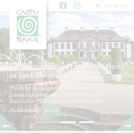
DE
EN
NL
Gartenträume – Historische Parks
in Sachsen-Anhalt
Prächtige Barockgärten, weltberühmte
Landschaftsparks und idyllische Anlagen mit
botanischer Fülle – das ideale Reiseziel für
Parkliebhaber
weiter