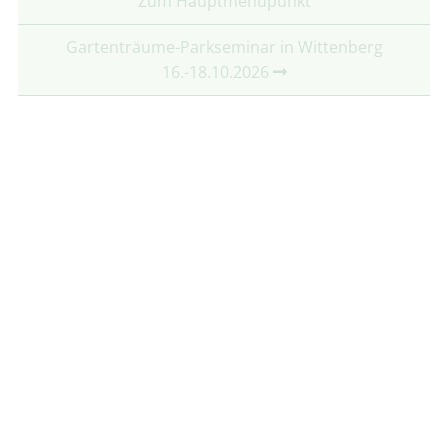
Zum Hauptmenüpunkt
Gartenträume-Parkseminar in Wittenberg
16.-18.10.2026
Partner:
Mit freundlicher Unterstützung von:
Folgt uns auf