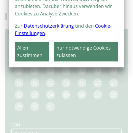
anzubieten. Darüber hinaus verwenden wir
Cookies zu Analyse-Zwecken.
Veranstaltungskalender
Zur
Datenschutzerklärung
und den
Cookie-
Einstellungen
.
Januar 2024
Allen
nur notwendige Cookies
MO
DI
MI
DO
FR
SA
SO
zustimmen
zulassen
1
2
3
4
5
6
7
8
9
10
11
12
13
14
15
16
17
18
19
20
21
22
23
24
25
26
27
28
29
30
31
VON