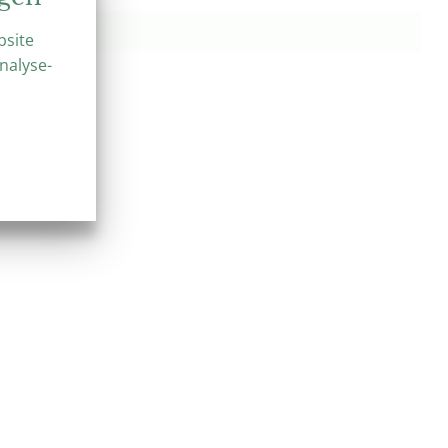
bsite
nalyse-