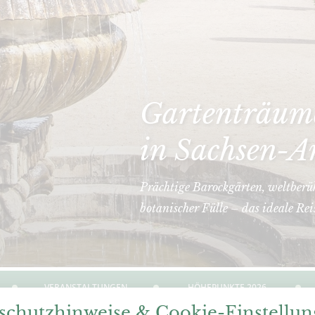
Gartenträume
in Sachsen-A
Prächtige Barockgärten, weltberü
botanischer Fülle – das ideale Rei
VERANSTALTUNGEN
HÖHEPUNKTE 2026
schutzhinweise & Cookie-Einstellu