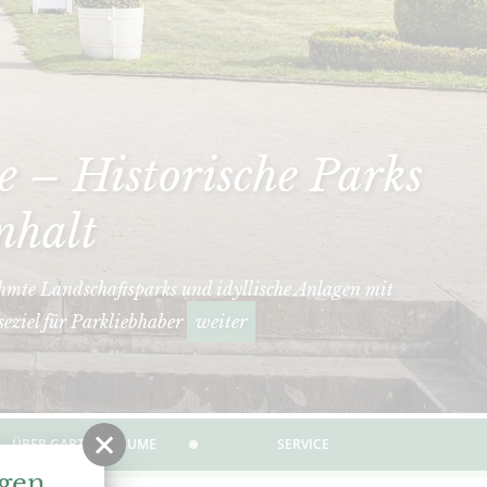
 – Historische Parks
nhalt
hmte Landschaftsparks und idyllische Anlagen mit
seziel für Parkliebhaber
weiter
ÜBER GARTENTRÄUME
SERVICE
ngen