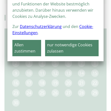
und Funktionen der Website bestmöglich
anzubieten. Darüber hinaus verwenden wir
Cookies zu Analyse-Zwecken.
Veranstaltungskalender
Zur
Datenschutzerklärung
und den
Cookie-
Einstellungen
.
Juni 2025
Allen
nur notwendige Cookies
MO
DI
MI
DO
FR
SA
SO
zustimmen
zulassen
1
2
3
4
5
6
7
8
9
10
11
12
13
14
15
16
17
18
19
20
21
22
23
24
25
26
27
28
29
30