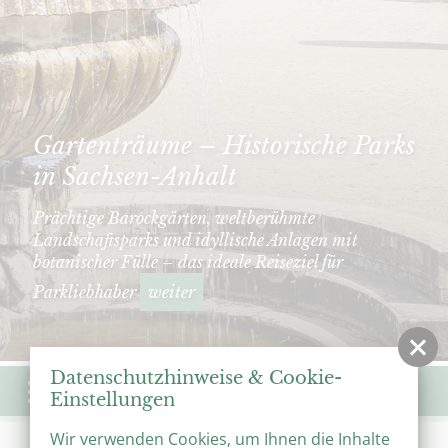
Gartenträume – Historische Parks
in Sachsen-Anhalt
Prächtige Barockgärten, weltberühmte
Landschaftsparks und idyllische Anlagen mit
botanischer Fülle – das ideale Reiseziel für
Parkliebhaber
weiter
Datenschutzhinweise & Cookie-
Menü
Einstellungen
Wir verwenden Cookies, um Ihnen die Inhalte
Start
Veranstaltungen
Veranstaltungskalender