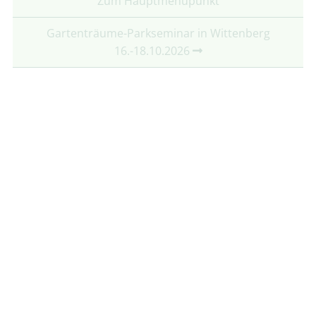
Zum Hauptmenüpunkt
Gartenträume-Parkseminar in Wittenberg
16.-18.10.2026
Partner:
Mit freundlicher Unterstützung von:
Folgt uns auf