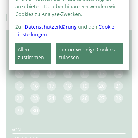
anzubieten. Darüber hinaus verwenden wir
Cookies zu Analyse-Zwecken.
Veranstaltungskalender
Zur
Datenschutzerklärung
und den
Cookie-
Einstellungen
.
September 2025
Allen
nur notwendige Cookies
MO
DI
MI
DO
FR
SA
SO
zustimmen
zulassen
1
2
3
4
5
6
7
8
9
10
11
12
13
14
15
16
17
18
19
20
21
22
23
24
25
26
27
28
29
30
VON