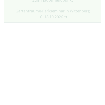
Zum Hauptmenüpunkt
Gartenträume-Parkseminar in Wittenberg
16.-18.10.2026
Partner:
Mit freundlicher Unterstützung von:
Folgt uns auf