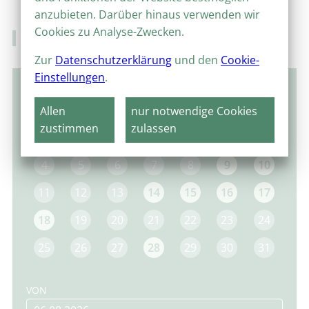
anzubieten. Darüber hinaus verwenden wir
Cookies zu Analyse-Zwecken.
Veranstaltungskalender
Zur
Datenschutzerklärung
und den
Cookie-
Einstellungen
.
Mai 2026
Allen
nur notwendige Cookies
MO
DI
MI
DO
FR
SA
SO
zustimmen
zulassen
1
2
3
4
5
6
7
8
9
10
11
12
13
14
15
16
17
18
19
20
21
22
23
24
25
26
27
28
29
30
31
VON