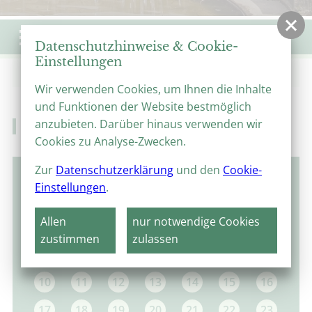
Menü
Datenschutzhinweise & Cookie-
Einstellungen
Start
Veranstaltungen
Veranstaltungskalender
Wir verwenden Cookies, um Ihnen die Inhalte
und Funktionen der Website bestmöglich
anzubieten. Darüber hinaus verwenden wir
Veranstaltungskalender
Cookies zu Analyse-Zwecken.
Zur
Datenschutzerklärung
und den
Cookie-
August 2026
Einstellungen
.
MO
DI
MI
DO
FR
SA
SO
Allen
nur notwendige Cookies
1
2
zustimmen
zulassen
3
4
5
6
7
8
9
10
11
12
13
14
15
16
17
18
19
20
21
22
23