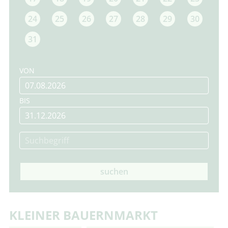
24
25
26
27
28
29
30
31
VON
BIS
suchen
KLEINER BAUERNMARKT