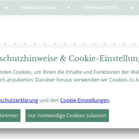
VERANSTALTUNGEN
HÖHEPUNKTE 2026
18
19
20
21
22
23
24
25
26
27
28
29
30
31
Di
Mi
Do
Fr
Sa
So
Mo
Di
Mi
Do
Fr
Sa
So
Mo
schutzhinweise & Cookie-Einstellu
2026
GROSSE OUTDOOR-K
nden Cookies, um Ihnen die Inhalte und Funktionen der We
OSARIUM SANGERH
ch anzubieten. Darüber hinaus verwenden wir Cookies zu A
26.06.2026 – 09.08.2026
0
Europa-Rosarium Sangerh
schutzerklärung
und den
Cookie-Einstellungen
.
weiter
stimmen
nur notwendige Cookies zulassen