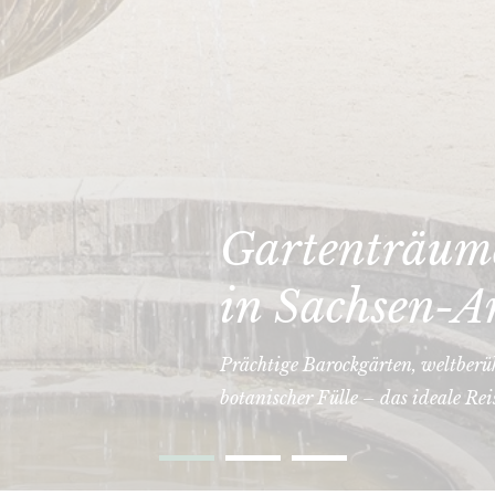
Gartenträume
in Sachsen-A
Prächtige Barockgärten, weltberü
botanischer Fülle – das ideale Rei