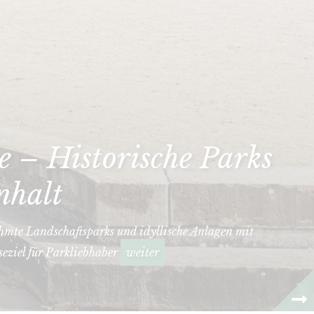
 – Historische Parks
nhalt
hmte Landschaftsparks und idyllische Anlagen mit
seziel für Parkliebhaber
weiter