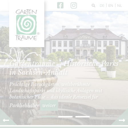
DE
EN
NL
Gartenträume – Historische Parks
in Sachsen-Anhalt
Prächtige Barockgärten, weltberühmte
Landschaftsparks und idyllische Anlagen mit
botanischer Fülle – das ideale Reiseziel für
Parkliebhaber
weiter