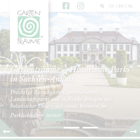
DE
EN
NL
Gartenträume – Historische Parks
in Sachsen-Anhalt
Prächtige Barockgärten, weltberühmte
Landschaftsparks und idyllische Anlagen mit
botanischer Fülle – das ideale Reiseziel für
Parkliebhaber
weiter