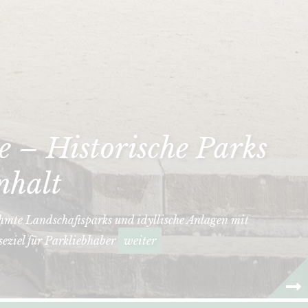
 – Historische Parks
nhalt
hmte Landschaftsparks und idyllische Anlagen mit
seziel für Parkliebhaber
weiter