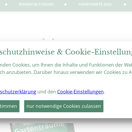
VERANSTALTUNGEN
HÖHEPUNKTE 2026
03
04
05
06
07
08
09
10
11
12
13
14
15
16
Di
Mi
Do
Fr
Sa
So
Mo
Di
Mi
Do
Fr
Sa
So
Mo
schutzhinweise & Cookie-Einstellu
KLOSTERFÜHRUNG DR
nden Cookies, um Ihnen die Inhalte und Funktionen der We
24. Oktober 2026
11:00 –
ch anzubieten. Darüber hinaus verwenden wir Cookies zu A
weiter
schutzerklärung
und den
Cookie-Einstellungen
.
stimmen
nur notwendige Cookies zulassen