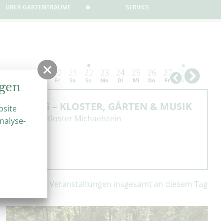
ÜBER GARTENTRÄUME
SERVICE
17
18
19
20
21
22
23
24
25
26
27
28
29
30
Di
Mi
Do
Fr
Sa
So
Mo
Di
Mi
Do
Fr
Sa
So
Mo
ngen
EIKLANG – KLOSTER, GÄRTEN & MUSIK
bsite
 12:30 Uhr
Kloster Michaelstein
nalyse-
Veranstaltungen insgesamt an diesem Tag
3