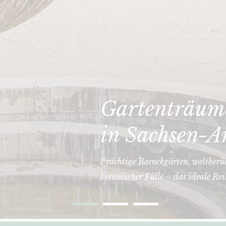
Gartenträume
in Sachsen-A
Prächtige Barockgärten, weltberü
botanischer Fülle – das ideale Rei