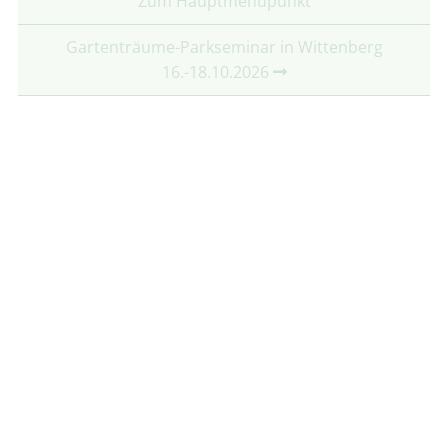
Zum Hauptmenüpunkt
Gartenträume-Parkseminar in Wittenberg
16.-18.10.2026
Partner:
Mit freundlicher Unterstützung von:
Folgt uns auf