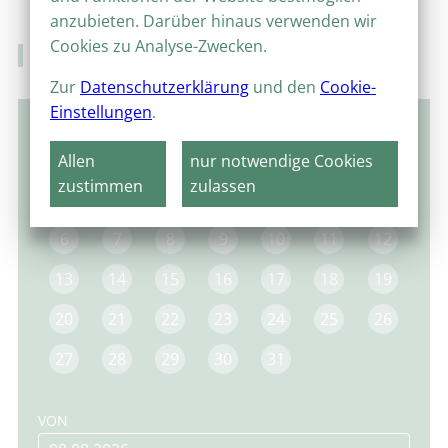
anzubieten. Darüber hinaus verwenden wir
Cookies zu Analyse-Zwecken.
Veranstaltungskalender
Zur
Datenschutzerklärung
und den
Cookie-
Einstellungen
.
Oktober 2025
Allen
nur notwendige Cookies
MO
DI
MI
DO
FR
SA
SO
zustimmen
zulassen
1
2
3
4
5
6
7
8
9
10
11
12
13
14
15
16
17
18
19
20
21
22
23
24
25
26
27
28
29
30
31
VON