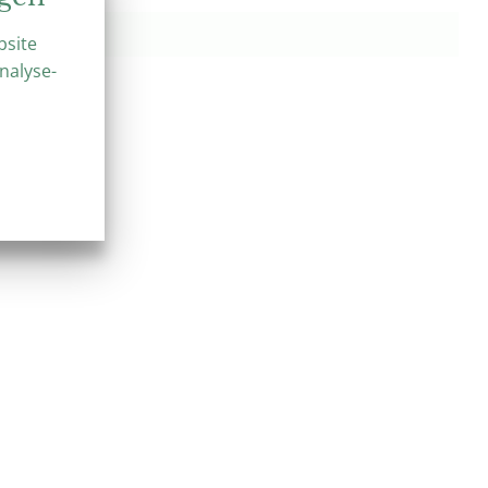
bsite
nalyse-