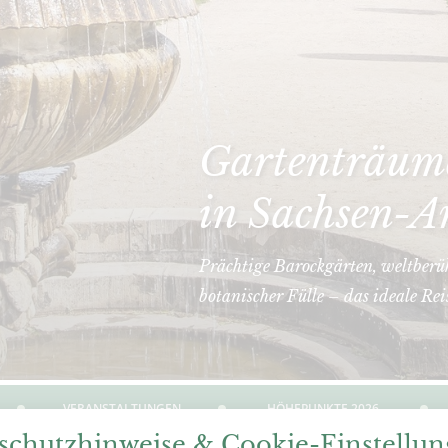
Gartenträume
in Sachsen-A
Prächtige Barockgärten, weltberü
botanischer Fülle – das ideale Rei
VERANSTALTUNGEN
HÖHEPUNKTE 2026
schutzhinweise & Cookie-Einstellu