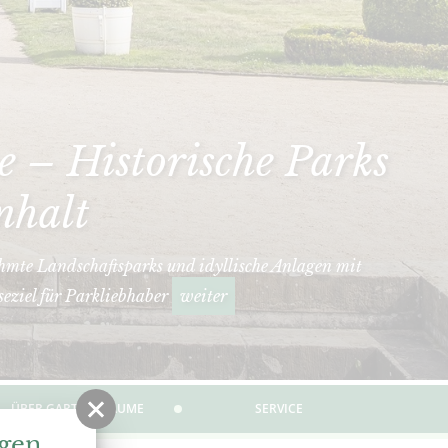
 – Historische Parks
nhalt
hmte Landschaftsparks und idyllische Anlagen mit
seziel für Parkliebhaber
weiter
ÜBER GARTENTRÄUME
SERVICE
ngen