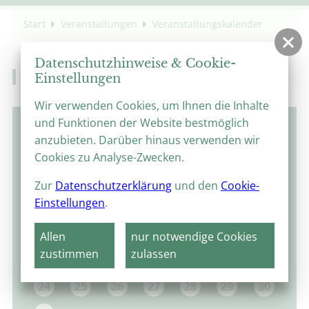
Start
Veranstaltungen
Veranstaltungskalender
Datenschutzhinweise & Cookie-
Veranstaltungskalender
Einstellungen
Wir verwenden Cookies, um Ihnen die Inhalte
und Funktionen der Website bestmöglich
August 2026
anzubieten. Darüber hinaus verwenden wir
MO
DI
MI
DO
FR
SA
SO
Cookies zu Analyse-Zwecken.
1
2
Zur
Datenschutzerklärung
und den
Cookie-
Einstellungen
.
3
4
5
6
7
8
9
10
11
12
13
14
15
16
Allen
nur notwendige Cookies
zustimmen
zulassen
17
18
19
20
21
22
23
24
25
26
27
28
29
30