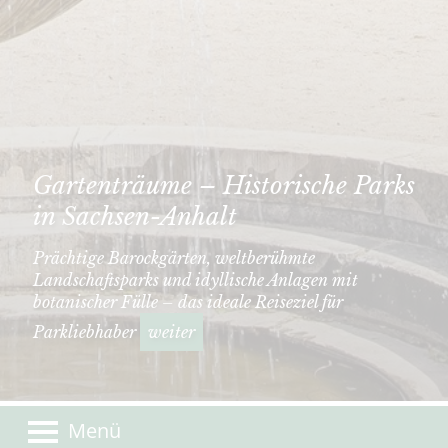
Gartenträume – Historische Parks
in Sachsen-Anhalt
Prächtige Barockgärten, weltberühmte
Landschaftsparks und idyllische Anlagen mit
botanischer Fülle – das ideale Reiseziel für
Parkliebhaber
weiter
Menü