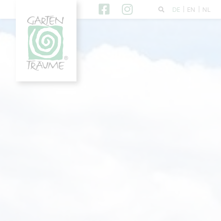
DE
EN
NL