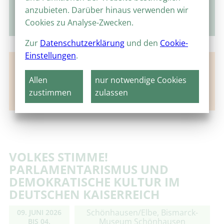
anzubieten. Darüber hinaus verwenden wir
suchen
Cookies zu Analyse-Zwecken.
Zur
Datenschutzerklärung
und den
Cookie-
Einstellungen
.
Keine Veranstaltungen für diesen Ort gefunden.
Allen
nur notwendige Cookies
Hier finden Sie aktuelle Highlights aus anderen
zustimmen
zulassen
Orten.
VOLKES STIMME!
PARLAMENTARISMUS UND
DEMOKRATISCHE KULTUR IM
DEUTSCHEN KAISERREICH
Schönhausen/Elbe, Bismarck-
09. JUNI 2026
Museum Schönhausen
BIS
04.