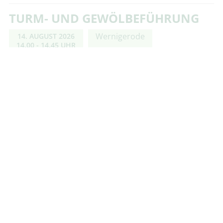
TURM- UND GEWÖLBEFÜHRUNG
Wernigerode
14. AUGUST 2026
14.00 - 14.45 UHR
Erkunden Sie mit uns die ältesten zugänglichen
Bereiche des Schlosses unterhalb der ehemaligen
Wohnräume und gehen dann über den verwinkelten
Dachboden bis hoch hinauf auf die Zinnen des …
weiter
BESUCH BEIM SCHLOSSGESPENST
Wernigerode
14. AUGUST 2026
11.00 - 11.45 UHR
Ein Märchenschloss ohne Gespenst – das gibt es nicht.
Auch im Schloß Wernigerode wohnt ein ganz
besonderes. Wer mag, kann gerne im Vorfeld den Film