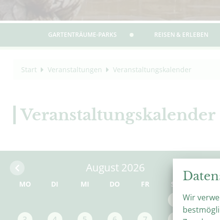
GARTENTRÄUME-PARKS
REISEN & ERLEBEN
Start
Veranstaltungen
Veranstaltungskalender
Veranstaltungskalender
August 2026
Daten
MO
DI
MI
DO
FR
SA
SO
Wir verwe
1
2
bestmögli
3
4
5
6
7
8
9