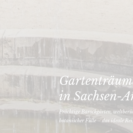
Gartenträume
in Sachsen-A
Prächtige Barockgärten, weltberü
botanischer Fülle – das ideale Rei