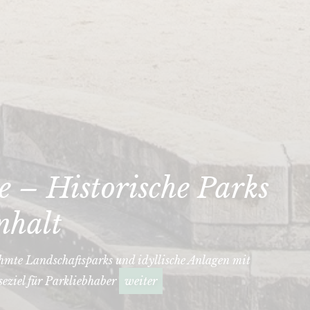
 – Historische Parks
nhalt
hmte Landschaftsparks und idyllische Anlagen mit
seziel für Parkliebhaber
weiter