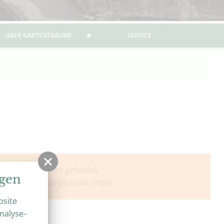
ÜBER GARTENTRÄUME
SERVICE
en für diesen Ort gefunden.
ngen
e Highlights aus anderen Orten.
bsite
nalyse-