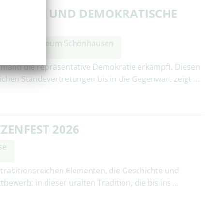
ARISMUS UND DEMOKRATISCHE
RREICH
Bismarck-Museum Schönhausen
hland die repräsentative Demokratie erkämpft. Diesen
ichen Ständevertretungen bis in die Gegenwart zeigt …
ZENFEST 2026
se
n traditionsreichen Elementen, die Geschichte und
ewerb: in dieser uralten Tradition, die bis ins …