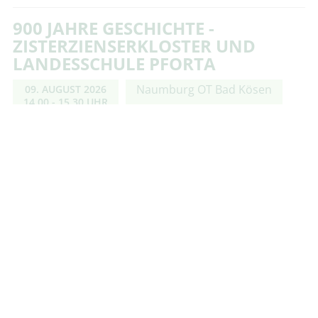
900 JAHRE GESCHICHTE -
ZISTERZIENSERKLOSTER UND
LANDESSCHULE PFORTA
Naumburg OT Bad Kösen
09. AUGUST 2026
14.00 - 15.30 UHR
Entlang einer Reihe einzigartiger mittelalterlicher
Gebäude erkundet die Führung die Lebens- und
Arbeitsbereiche der Mönche: die Klosterkirche St.
Marien und die Abtskapelle, die alte Mühle und …
weiter
TURM- UND GEWÖLBEFÜHRUNG
Wernigerode
09. AUGUST 2026
16.00 - 16.45 UHR
Erkunden Sie mit uns die ältesten zugänglichen