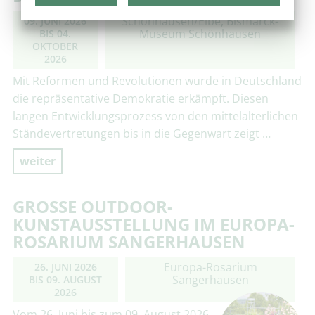
Schönhausen/Elbe, Bismarck-
09. JUNI 2026
Museum Schönhausen
BIS
04.
OKTOBER
2026
Mit Reformen und Revolutionen wurde in Deutschland
die repräsentative Demokratie erkämpft. Diesen
langen Entwicklungsprozess von den mittelalterlichen
Ständevertretungen bis in die Gegenwart zeigt …
weiter
GROSSE OUTDOOR-K
UNSTAUSSTELLUNG IM EUROPA-R
OSARIUM SANGERHAUSEN
Europa-Rosarium
26. JUNI 2026
Sangerhausen
BIS
09. AUGUST
2026
Vom 26. Juni bis zum 09. August 2026