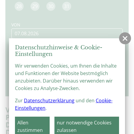
28
29
30
31
VON
BIS
Datenschutzhinweise & Cookie-
Einstellungen
Wir verwenden Cookies, um Ihnen die Inhalte
und Funktionen der Website bestmöglich
anzubieten. Darüber hinaus verwenden wir
suchen
Cookies zu Analyse-Zwecken.
Zur
Datenschutzerklärung
und den
Cookie-
Einstellungen
.
VOLKES STIMME!
PARLAMENTARISMUS UND
Allen
nur notwendige Cookies
DEMOKRATISCHE KULTUR IM
zustimmen
zulassen
DEUTSCHEN KAISERREICH