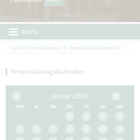
Parkliebhaber
weiter
Menü
Start
Veranstaltungen
Veranstaltungskalender
Veranstaltungskalender
Januar 2026
MO
DI
MI
DO
FR
SA
SO
1
2
3
4
5
6
7
8
9
10
11