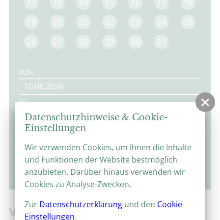
12
13
14
15
16
17
18
19
20
21
22
23
24
25
26
27
28
29
30
31
VON
BIS
Datenschutzhinweise & Cookie-
Einstellungen
Wir verwenden Cookies, um Ihnen die Inhalte
und Funktionen der Website bestmöglich
suchen
anzubieten. Darüber hinaus verwenden wir
Cookies zu Analyse-Zwecken.
Zur
Datenschutzerklärung
und den
Cookie-
VOLKES STIMME!
Einstellungen
.