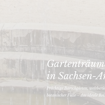
Gartenträume
in Sachsen-A
Prächtige Barockgärten, weltberü
botanischer Fülle – das ideale Rei