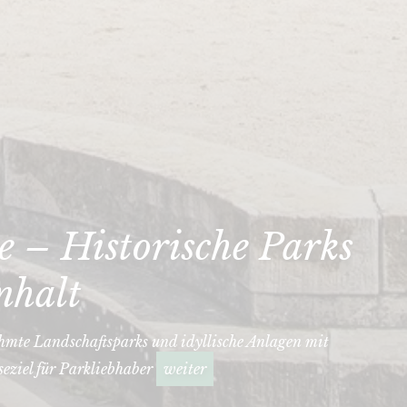
 – Historische Parks
nhalt
hmte Landschaftsparks und idyllische Anlagen mit
seziel für Parkliebhaber
weiter