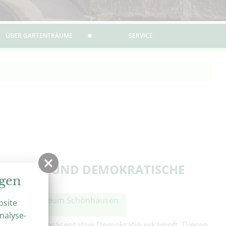
ÜBER GARTENTRÄUME
SERVICE
ARISMUS UND DEMOKRATISCHE
RREICH
ngen
Bismarck-Museum Schönhausen
bsite
nalyse-
hland die repräsentative Demokratie erkämpft. Diesen