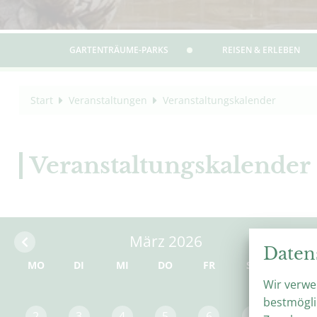
GARTENTRÄUME-PARKS
REISEN & ERLEBEN
Start
Veranstaltungen
Veranstaltungskalender
Veranstaltungskalender
März 2026
Daten
MO
DI
MI
DO
FR
SA
SO
Wir verwe
1
bestmögli
2
3
4
5
6
7
8