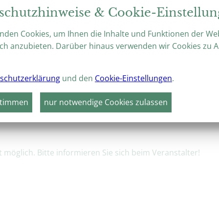
Prächtige Barockgärten, weltberü
schutzhinweise & Cookie-Einstellu
botanischer Fülle – das ideale Rei
nden Cookies, um Ihnen die Inhalte und Funktionen der We
ch anzubieten. Darüber hinaus verwenden wir Cookies zu A
schutzerklärung
und den
Cookie-Einstellungen
.
VERANSTALTUNGEN
HÖHEPUNKTE 2026
stimmen
nur notwendige Cookies zulassen
chloss- und Gartennacht in Hessen
möglich. Bitte informieren Sie sich beim Veranstalter!