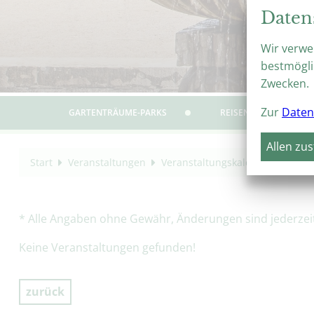
Daten
Wir verwe
bestmögli
Zwecken.
Zur
Daten
GARTENTRÄUME-PARKS
REISEN & ERLEBEN
Allen zu
Start
Veranstaltungen
Veranstaltungskalender
14. S
* Alle Angaben ohne Gewähr, Änderungen sind jederzeit 
Keine Veranstaltungen gefunden!
zurück