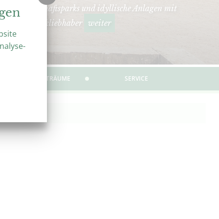
hmte Landschaftsparks und idyllische Anlagen mit
ngen
seziel für Parkliebhaber
weiter
bsite
nalyse-
ÜBER GARTENTRÄUME
SERVICE