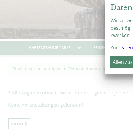
Daten
Wir verwe
bestmögli
Zwecken.
Zur
Daten
GARTENTRÄUME-PARKS
REISEN & ERLEBEN
Allen zu
Start
Veranstaltungen
Veranstaltungskalender
Besu
* Alle Angaben ohne Gewähr, Änderungen sind jederzeit 
Keine Veranstaltungen gefunden!
zurück