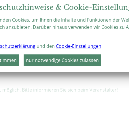
Prächtige Barockgärten, weltberü
schutzhinweise & Cookie-Einstellu
botanischer Fülle – das ideale Rei
nden Cookies, um Ihnen die Inhalte und Funktionen der We
ch anzubieten. Darüber hinaus verwenden wir Cookies zu A
schutzerklärung
und den
Cookie-Einstellungen
.
VERANSTALTUNGEN
HÖHEPUNKTE 2026
stimmen
nur notwendige Cookies zulassen
ch beim Schloßgespenst
möglich. Bitte informieren Sie sich beim Veranstalter!