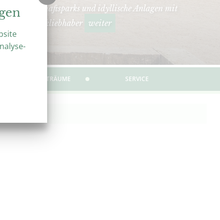
hmte Landschaftsparks und idyllische Anlagen mit
ngen
seziel für Parkliebhaber
weiter
bsite
nalyse-
ÜBER GARTENTRÄUME
SERVICE