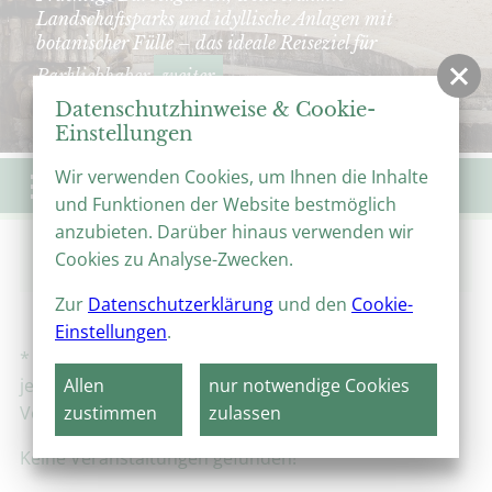
Landschaftsparks und idyllische Anlagen mit
botanischer Fülle – das ideale Reiseziel für
Parkliebhaber
weiter
Datenschutzhinweise & Cookie-
Einstellungen
Wir verwenden Cookies, um Ihnen die Inhalte
Menü
und Funktionen der Website bestmöglich
anzubieten. Darüber hinaus verwenden wir
Start
Veranstaltungen
Veranstaltungskalender
Cookies zu Analyse-Zwecken.
Brockengarten im Blütenzauber
Zur
Datenschutzerklärung
und den
Cookie-
Einstellungen
.
* Alle Angaben ohne Gewähr, Änderungen sind
jederzeit möglich. Bitte informieren Sie sich beim
Allen
nur notwendige Cookies
Veranstalter!
zustimmen
zulassen
Keine Veranstaltungen gefunden!