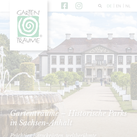
DE
EN
NL
Gartenträume – Historische Parks
in Sachsen-Anhalt
Prächtige Barockgärten, weltberühmte