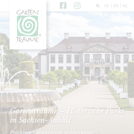
DE
EN
NL
Gartenträume – Historische Parks
in Sachsen-Anhalt
Prächtige Barockgärten, weltberühmte