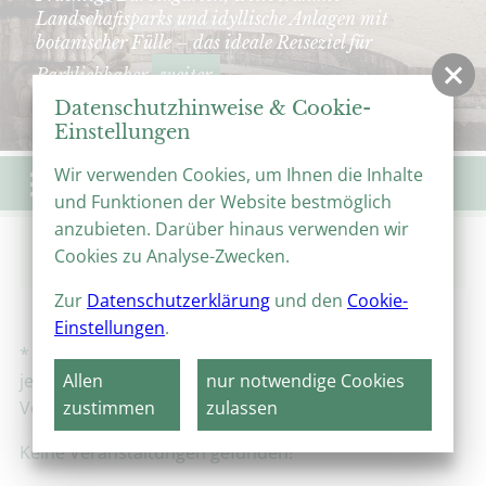
Landschaftsparks und idyllische Anlagen mit
botanischer Fülle – das ideale Reiseziel für
Parkliebhaber
weiter
Datenschutzhinweise & Cookie-
Einstellungen
Wir verwenden Cookies, um Ihnen die Inhalte
Menü
und Funktionen der Website bestmöglich
anzubieten. Darüber hinaus verwenden wir
Start
Veranstaltungen
Veranstaltungskalender
Cookies zu Analyse-Zwecken.
Brockengarten im Blütenzauber
Zur
Datenschutzerklärung
und den
Cookie-
Einstellungen
.
* Alle Angaben ohne Gewähr, Änderungen sind
jederzeit möglich. Bitte informieren Sie sich beim
Allen
nur notwendige Cookies
Veranstalter!
zustimmen
zulassen
Keine Veranstaltungen gefunden!