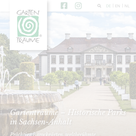
DE
EN
NL
Gartenträume – Historische Parks
in Sachsen-Anhalt
Prächtige Barockgärten, weltberühmte