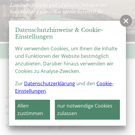
Landschaftsparks und idyllische Anlagen mit
botanischer Fülle – das ideale Reiseziel für
Parkliebhaber
weiter
Datenschutzhinweise & Cookie-
Einstellungen
Wir verwenden Cookies, um Ihnen die Inhalte
Menü
und Funktionen der Website bestmöglich
anzubieten. Darüber hinaus verwenden wir
Start
Veranstaltungen
Veranstaltungskalender
Cookies zu Analyse-Zwecken.
Führungen durch das Große Schloss Blankenburg
Zur
Datenschutzerklärung
und den
Cookie-
Einstellungen
.
* Alle Angaben ohne Gewähr, Änderungen sind
jederzeit möglich. Bitte informieren Sie sich beim
Allen
nur notwendige Cookies
Veranstalter!
zustimmen
zulassen
Keine Veranstaltungen gefunden!